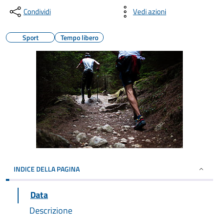
Condividi
Vedi azioni
Sport
Tempo libero
INDICE DELLA PAGINA
Data
Descrizione