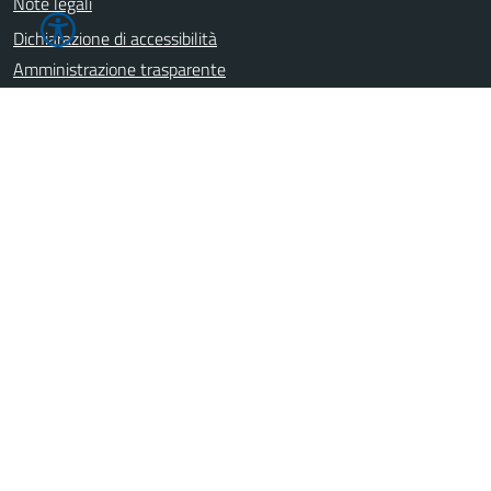
Note legali
Dichiarazione di accessibilità
Amministrazione trasparente
Leggi le FAQ
Segnalazione disservizio
Prenotazione appuntamento
Richiesta d'assistenza
SEGUICI SU
Newsletter
Dati monitoraggio
Servizi
Credits
Mappa del Sito