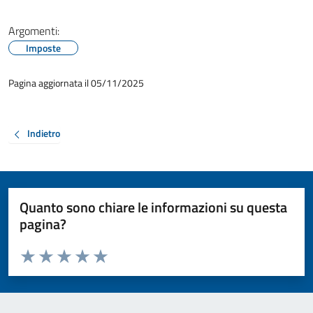
Argomenti:
Imposte
Pagina aggiornata il 05/11/2025
Indietro
Quanto sono chiare le informazioni su questa
pagina?
Valuta da 1 a 5 stelle la pagina
Valuta 1 stelle su 5
Valuta 2 stelle su 5
Valuta 3 stelle su 5
Valuta 4 stelle su 5
Valuta 5 stelle su 5