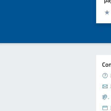
pa
Valut
Valu
Con