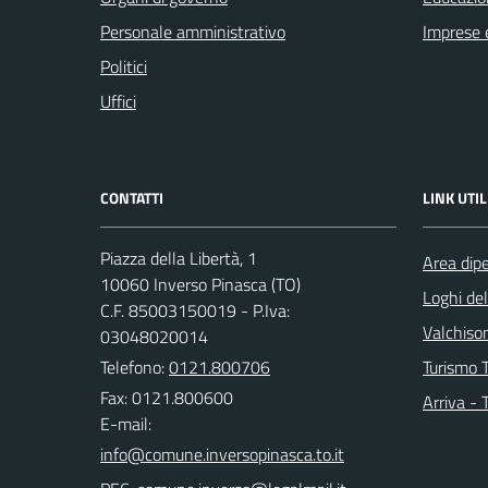
Personale amministrativo
Imprese 
Politici
Uffici
CONTATTI
LINK UTIL
Piazza della Libertà, 1
Area dip
10060 Inverso Pinasca (TO)
Loghi de
C.F. 85003150019 - P.Iva:
Valchison
03048020014
Telefono:
0121.800706
Turismo T
Fax: 0121.800600
Arriva - 
E-mail: