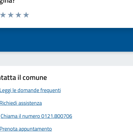
gina?
a da 1 a 5 stelle la pagina
ta 1 stelle su 5
Valuta 2 stelle su 5
Valuta 3 stelle su 5
Valuta 4 stelle su 5
Valuta 5 stelle su 5
tatta il comune
Leggi le domande frequenti
Richiedi assistenza
Chiama il numero 0121.800706
Prenota appuntamento