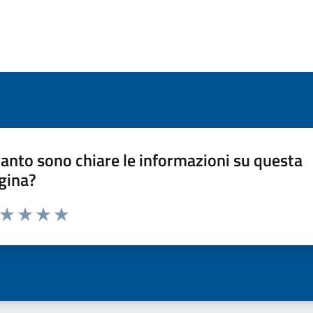
anto sono chiare le informazioni su questa
gina?
a da 1 a 5 stelle la pagina
ta 1 stelle su 5
Valuta 2 stelle su 5
Valuta 3 stelle su 5
Valuta 4 stelle su 5
Valuta 5 stelle su 5