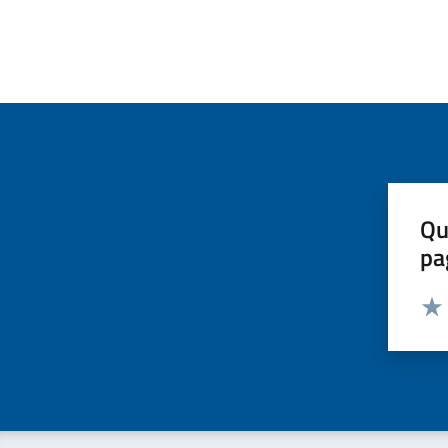
Qu
pa
Valut
Valu