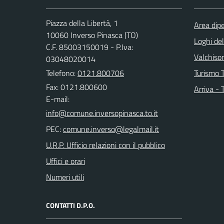
Piazza della Libertà, 1
Area dip
10060 Inverso Pinasca (TO)
Loghi de
C.F. 85003150019 - P.Iva:
Valchison
03048020014
Telefono:
0121.800706
Turismo T
Fax: 0121.800600
Arriva - 
E-mail:
PEC:
U.R.P. Ufficio relazioni con il pubblico
Uffici e orari
Numeri utili
CONTATTI D.P.O.