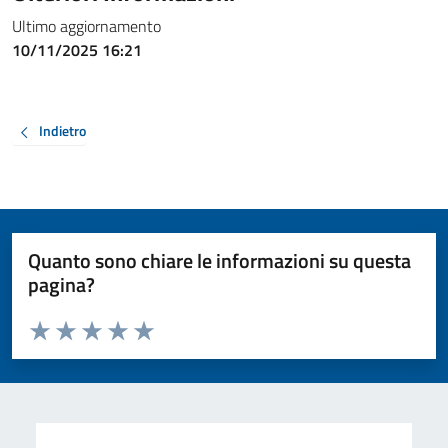
Ultimo aggiornamento
10/11/2025 16:21
Indietro
Quanto sono chiare le informazioni su questa
pagina?
Valuta da 1 a 5 stelle la pagina
Valuta 1 stelle su 5
Valuta 2 stelle su 5
Valuta 3 stelle su 5
Valuta 4 stelle su 5
Valuta 5 stelle su 5