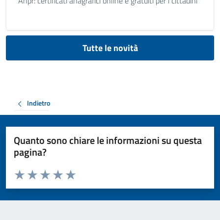
Anpr: certificati anagrafici online e gratuiti per i cittadini
Tutte le novità
Indietro
Quanto sono chiare le informazioni su questa
pagina?
Valuta da 1 a 5 stelle la pagina
Valuta 1 stelle su 5
Valuta 2 stelle su 5
Valuta 3 stelle su 5
Valuta 4 stelle su 5
Valuta 5 stelle su 5